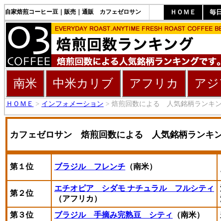
自家焙煎コーヒー豆｜販売｜通販 カフェゼロサン
ＨＯＭＥ
毎
南米
中米カリブ
アフリカ
アジ
ＨＯＭＥ
>
インフォメーション
> 焙煎回数による 人気銘柄ランキ
カフェゼロサン 焙煎回数による 人気銘柄ランキング
第１位
ブラジル フレンチ
（南米）
エチオピア シダモ ナチュラル フルシティ
第２位
（アフリカ）
第３位
ブラジル 手摘み完熟豆 シティ
（南米）