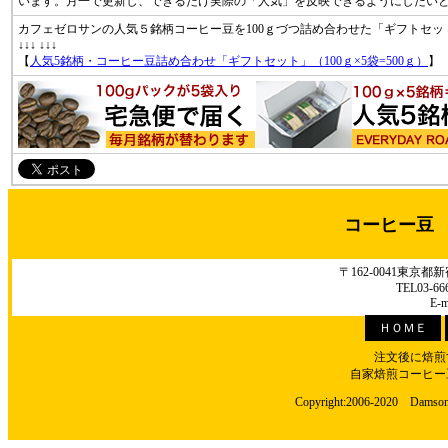
います。月一で更新し、できるだけ実際の「人気」を反映できるようにしたい
カフェゼロサンの人気５銘柄コーヒー豆を100ｇづつ詰め合わせた「ギフトセッ
↓↓↓ ↓↓↓
【
人気5銘柄・コーヒー豆詰め合わせ「ギフトセット」（100ｇ×5袋=500ｇ）
】
コーヒー豆
〒162-0041東京
TEL03-66
E-m
ＨＯＭＥ
注文後に焙煎
自家焙煎コーヒー
Copyright:2006-2020 Damson C