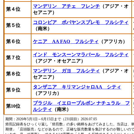
マンデリン アチェ フレンチ
（アジア・オ
第４位
セアニア）
コロンビア ポパヤンスプレモ フルシティ
第５位
（南米）
第６位
ケニア AA FAQ フルシティ
（アフリカ）
インド モンスーンマラバール フルシティ
第７位
（アジア・オセアニア）
マンデリン ガヨ フルシティ
（アジア・オ
第８位
セアニア）
タンザニア キリマンジャロAA シティ
第９位
（アフリカ）
ブラジル イエローブルボン ナチュラル フ
第10位
ルシティ
（南米）
期間：2026年5月1日～6月15日まで（231回目）2026.07.05
焙煎記録表をひっくり返し「焙煎数」の多い銘柄をあげてみました。当店は、
期便」「店頭販売」などがあるので、正確な販売数量を集計するのが難しいの