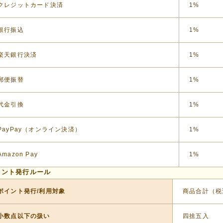
クレジットカード決済
1%
銀行振込
1%
楽天銀行決済
1%
郵便振替
1%
代金引換
1%
PayPay（オンライン決済）
1%
Amazon Pay
1%
イント発行ルール
ポイント発行/利用対象
商品合計（税
小数点以下の扱い
四捨五入