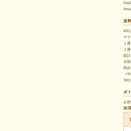
Pay
Ama
送
40
ヤマ
１通
２通
総計
全国
商品
（中
当社
ポ
お買
決