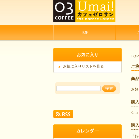
TOP
お気に入り
TO
ご
お気に入りリストを見る
商
お好
購
ショ
購
「お