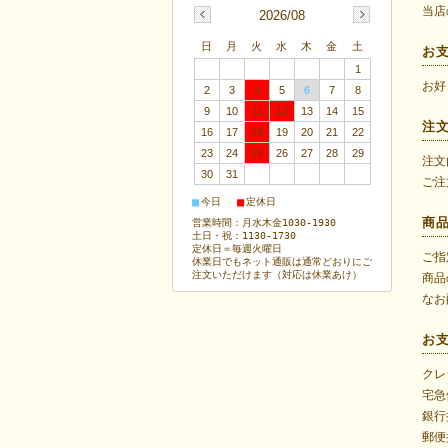
当店
2026/08
日
月
火
水
木
金
土
お
1
お好
2
3
4
5
6
7
8
9
10
11
12
13
14
15
注
16
17
18
19
20
21
22
23
24
25
26
27
28
29
注文
30
31
ご注
■
■
今日
定休日
商
営業時間：月水木金1030-1930
土日・祝：1130-1730
定休日＝毎週火曜日
ご指
休業日でもネット通販は通常どおりにご
注文いただけます（対応は休業あけ）
商品
なお
お
クレ
宅急
銀行
郵便