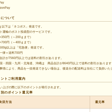
Pay
zonPay
料について
0ｇ以下は「ネコポス」発送です。
ト運輸のポスト投函型のサービスです。
=350円（～200ｇまで）
=700円（～400ｇまで）
500g以上は「宅急便」発送です。
一律＝送料700円
合計が7560円以上では送料の割引があります。
国・四国・九州・北海道、沖縄は 商品合計が8640円以上で送料の割引があります
事情により、商品を一括発送できない場合は、後送分の配送料は当社にて負担いた
イントご利用案内
い上げの際に以下のポイントが発行されます。
済別のポイント還元率
決済方法
還元率