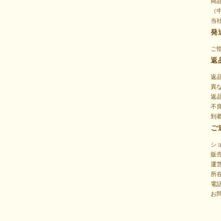
商
（
当
発
ご
返
返
異
返
不
到
ご
シ
販
運
所在
電話
お