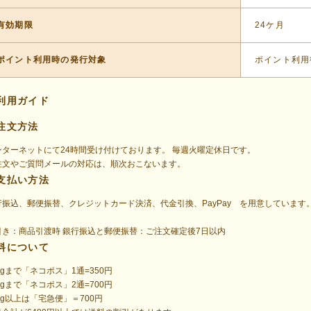
有効期限
24ケ月
ポイント利用時の発行対象
ポイント利用
利用ガイド
注文方法
ンターネットにて24時間受け付けております。 毎週火曜定休日です。
注文やご質問メールの対応は、順次おこないます。
支払い方法
行振込、郵便振替、クレジットカード決済、代金引換、PayPay を用意していま
。
引き：商品引渡時 銀行振込と郵便振替：ご注文確定後7日以内
料について
0gまで「ネコポス」1通=350円
0gまで「ネコポス」2通=700円
0g以上は「宅急便」＝700円