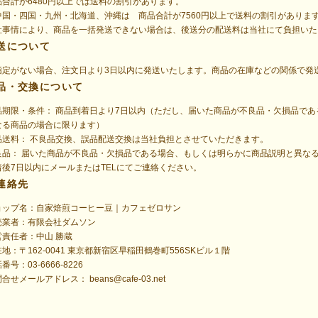
品合計が6480円以上では送料の割引があります。
中国・四国・九州・北海道、沖縄は 商品合計が7560円以上で送料の割引がありま
社事情により、商品を一括発送できない場合は、後送分の配送料は当社にて負担いた
送について
指定がない場合、注文日より3日以内に発送いたします。商品の在庫などの関係で発
品・交換について
品期限・条件： 商品到着日より7日以内（ただし、届いた商品が不良品・欠損品で
なる商品の場合に限ります）
品送料： 不良品交換、誤品配送交換は当社負担とさせていただきます。
良品： 届いた商品が不良品・欠損品である場合、もしくは明らかに商品説明と異な
着後7日以内にメールまたはTELにてご連絡ください。
連絡先
ョップ名：自家焙煎コーヒー豆｜カフェゼロサン
売業者：有限会社ダムソン
営責任者：中山 勝蔵
地：〒162-0041 東京都新宿区早稲田鶴巻町556SKビル１階
番号：03-6666-8226
問合せメールアドレス：
beans@cafe-03.net