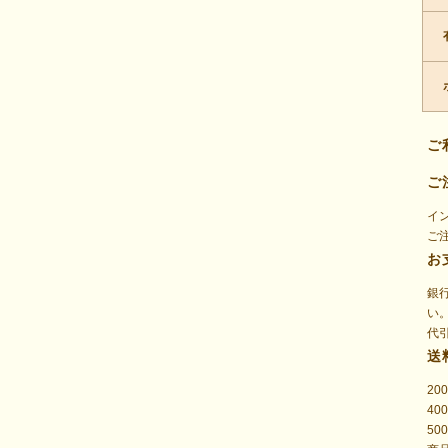
ご
ご
イ
ご
お
銀
い
代
送
20
40
50