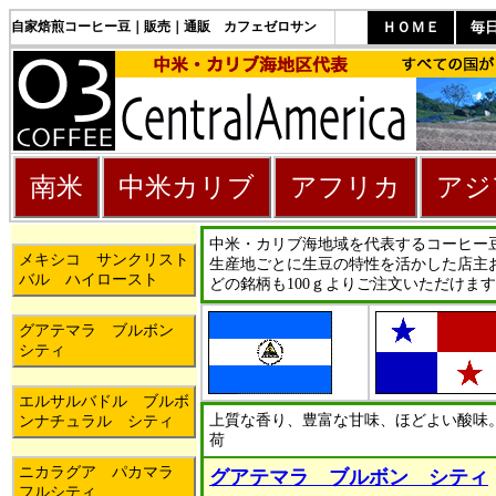
自家焙煎コーヒー豆｜販売｜通販 カフェゼロサン
ＨＯＭＥ
毎
南米
中米カリブ
アフリカ
アジ
中米・カリブ海地域を代表するコーヒー
メキシコ サンクリスト
生産地ごとに生豆の特性を活かした店主
バル ハイロースト
どの銘柄も100ｇよりご注文いただけま
グアテマラ ブルボン
シティ
エルサルバドル ブルボ
上質な香り、豊富な甘味、ほどよい酸味。
ンナチュラル シティ
荷
ニカラグア パカマラ
グアテマラ ブルボン シティ
フルシティ