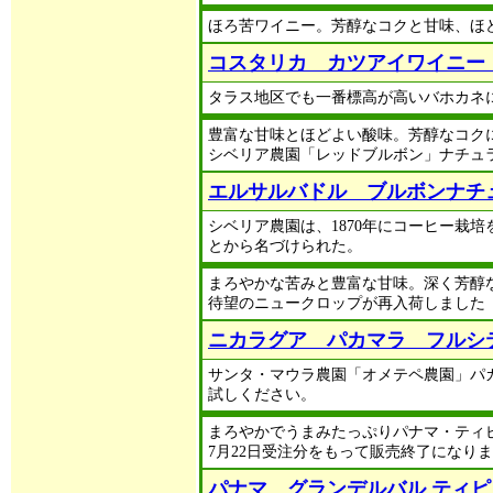
ほろ苦ワイニー。芳醇なコクと甘味、ほ
コスタリカ カツアイワイニー
タラス地区でも一番標高が高いバホカネ
豊富な甘味とほどよい酸味。芳醇なコク
シベリア農園「レッドブルボン」ナチュラル
エルサルバドル ブルボンナチ
シベリア農園は、1870年にコーヒー栽
とから名づけられた。
まろやかな苦みと豊富な甘味。深く芳醇
待望のニュークロップが再入荷しました「2024
ニカラグア パカマラ フルシ
サンタ・マウラ農園「オメテペ農園」パカ
試しください。
まろやかでうまみたっぷりパナマ・ティ
7月22日受注分をもって販売終了になりました（
パナマ グランデルバル ティ