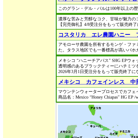
このグラン・デル・バルは100年以上の歴史を誇
濃厚な苦みと芳醇なコク、甘味が魅力の
【完売御礼】4/8受注分をもって販売終了にな
コスタリカ エレ農園ハニー 
アモローサ農園を所有するモンゲ・ファ
た。タラス地区でも一番標高が高いバホ
メキシコ “ハニーチアパス” SHG EPウォ
透明感のあるブラックティーにハチミツ
2026年3月1日受注分をもって販売終了に
メキシコ カフェインレス 中
マウンテンウォータープロセスでカフェイ
商品名：Mexico “Honey Chiapas” HG EP /wa