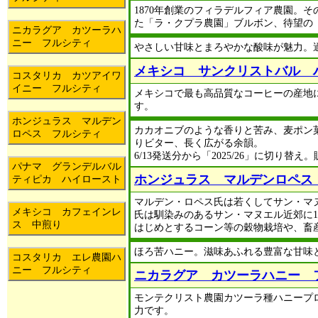
1870年創業のフィラデルフィア農園。
た「ラ・クプラ農園」ブルボン、待望の「2
ニカラグア カツーラハ
ニー フルシティ
やさしい甘味とまろやかな酸味が魅力。
メキシコ サンクリストバル 
コスタリカ カツアイワ
イニー フルシティ
メキシコで最も高品質なコーヒーの産地
す。
ホンジュラス マルデン
カカオニブのような香りと苦み、麦ポン
ロペス フルシティ
りビター、長く広がる余韻。
6/13発送分から「2025/26」に切り替え。
パナマ グランデルバル
ホンジュラス マルデンロペス
ティピカ ハイロースト
マルデン・ロペス氏は若くしてサン・マヌ
メキシコ カフェインレ
氏は馴染みのあるサン・マヌエル近郊に1
ス 中煎り
はじめとするコーン等の穀物栽培や、畜
ほろ苦ハニー。滋味あふれる豊富な甘味
コスタリカ エレ農園ハ
ニー フルシティ
ニカラグア カツーラハニー 
モンテクリスト農園カツーラ種ハニープロ
力です。