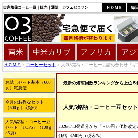
自家焙煎コーヒー豆｜販売｜通販 カフェゼロサン
ＨＯＭＥ
毎
南米
中米カリブ
アフリカ
アジ
ＨＯＭＥ
>
コーヒーセット
> 人気5銘柄・コーヒー豆詰め合わせ「ギフ
お試しセット基本（600
最新の焙煎回数ランキングから上位５
ｇ）宅急便
今月のお得なセット
人気5銘柄・コーヒー豆セット「T
（600ｇ）宅急便
人気5銘柄・コーヒー豆
2026/8/13発送分から「＋80円」価格
セット「TOP5」（100ｇ
×5袋）
価格=3240円（税込み）