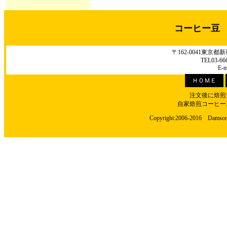
コーヒー豆
〒162-0041東京
TEL03-66
E-m
ＨＯＭＥ
注文後に焙煎
自家焙煎コーヒー
Copyright:2006-2016 Damson C