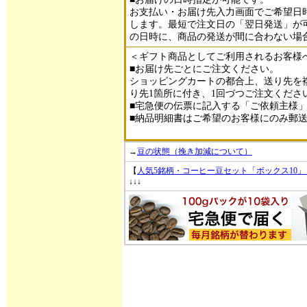
お支払い・お届け先入力画面でご希望日
します。最短で注文日の「翌日発送」が
の日時に、商品の発送が間に合わない場
＜ギフト商品としてご利用されるお客様
■お届け先ごとにご注文ください。
ショッピングカートの都合上、送り先を
り先1箇所に付き、1回づつご注文くださ
■宅急便の伝票に記入する「ご依頼主様
■納品明細書はご希望のお客様にのみ郵
→
豆の状態（挽き加減について）
【
人気5銘柄・コーヒー豆セット「ボックス10」（10
↓↓↓