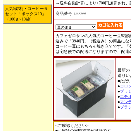
→送料自動計算により+700円加算され、計
人気5銘柄・コーヒー豆
商品番号=t50099
セット「ボックス10」
（100ｇ×10袋）
カフェゼロサンの人気のコーヒー豆5種類
込みで「3940円」（税込み）の商品にな
コーヒー豆はもちろん焼き立てです。「
は宅急便での配送になりますので、配達
最新の
送りい
■ただ
●
コロ
●
ブラ
●
エチ
●
マン
●
ブラ
<ご確認ください>
■お届けの日時指定が可能です。