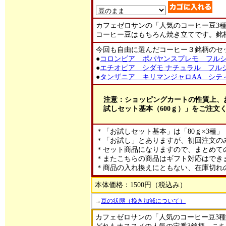
カフェゼロサンの「人気のコーヒー豆3
コーヒー豆はもちろん焼き立てです。銘
今回も自由に選んだコーヒー３銘柄のセッ
●
コロンビア ポパヤンスプレモ フル
●
エチオピア シダモ ナチュラル フル
●
タンザニア キリマンジャロAA シテ
注意：ショッピングカートの性質上、
試しセット基本（600ｇ）」をご注文
＊「お試しセット基本」は「80ｇ×3種」
＊「お試し」とありますが、初回注文の
＊セット商品になりますので、まとめて
＊またこちらの商品はギフト対応はでき
＊商品の入れ換えにともない、在庫切れ
本体価格：1500円（税込み）
→
豆の状態（挽き加減について）
カフェゼロサンの「人気のコーヒー豆3