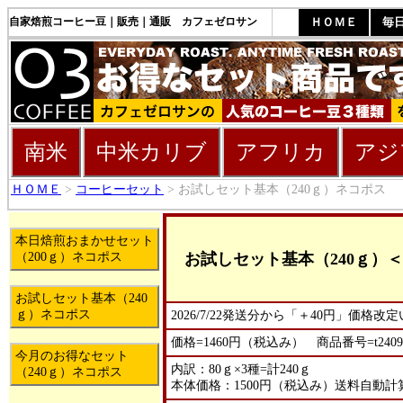
自家焙煎コーヒー豆｜販売｜通販 カフェゼロサン
ＨＯＭＥ
毎
南米
中米カリブ
アフリカ
アジ
ＨＯＭＥ
>
コーヒーセット
> お試しセット基本（240ｇ）ネコポス
本日焙煎おまかせセット
お試しセット基本（240ｇ）
（200ｇ）ネコポス
お試しセット基本（240
ｇ）ネコポス
2026/7/22発送分から「＋40円」価格
価格=1460円（税込み） 商品番号=t2409
今月のお得なセット
内訳：80ｇ×3種=計240ｇ
（240ｇ）ネコポス
本体価格：1500円（税込み）送料自動計