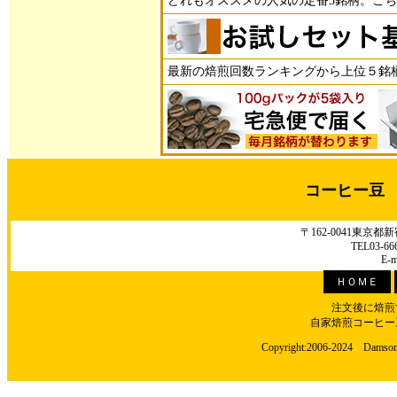
どれもオススメの人気の定番3銘柄。こちらは
最新の焙煎回数ランキングから上位５銘
コーヒー豆
〒162-0041東京
TEL03-66
E-m
ＨＯＭＥ
注文後に焙煎
自家焙煎コーヒー
Copyright:2006-2024 Damson C