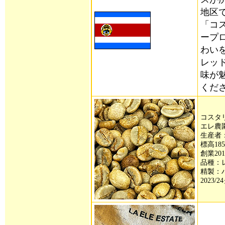
地区
「コ
ープ
わい
レッ
味が
くだ
コスタリ
エレ農
生産者
標高18
創業20
品種：
精製：ハ
2023/