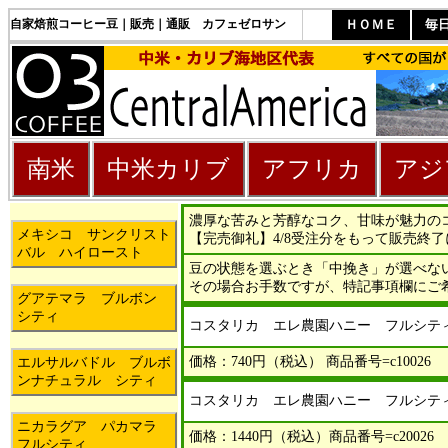
自家焙煎コーヒー豆｜販売｜通販 カフェゼロサン
ＨＯＭＥ
毎
南米
中米カリブ
アフリカ
アジ
濃厚な苦みと芳醇なコク、甘味が魅力の
メキシコ サンクリスト
【完売御礼】4/8受注分をもって販売終了にな
バル ハイロースト
豆の状態を選ぶとき「中挽き」が選べな
その場合お手数ですが、特記事項欄にご
グアテマラ ブルボン
シティ
コスタリカ エレ農園ハニー フルシティ
価格：740円（税込） 商品番号=c10026
エルサルバドル ブルボ
ンナチュラル シティ
コスタリカ エレ農園ハニー フルシティ
ニカラグア パカマラ
価格：1440円（税込）商品番号=c20026
フルシティ