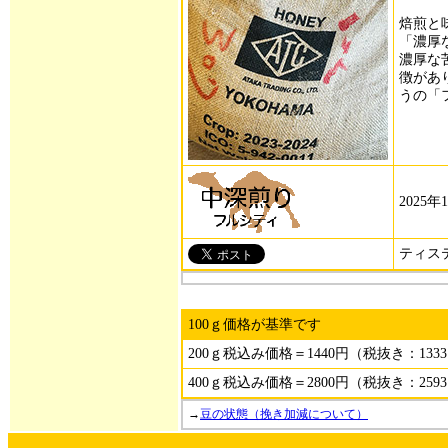
焙煎と
「濃厚
濃厚な
徴があ
うの「
2025
ティス
100ｇ価格が基準です
200ｇ税込み価格＝1440円（税抜き：133
400ｇ税込み価格＝2800円（税抜き：259
→
豆の状態（挽き加減について）