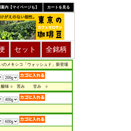
用案内【マイページも】
カートを見る
便
セット
全銘柄
いのメキシコ「ウォッシュド」新登場
 酸味 ○ 苦み 甘み ○