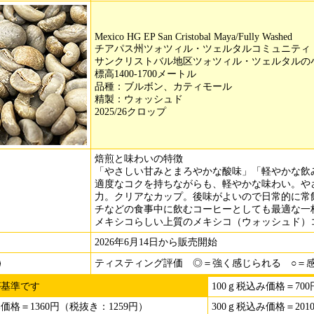
Mexico HG EP San Cristobal Maya/Fully Washed
チアパス州ツォツィル・ツェルタルコミュニティ
サンクリストバル地区ツォツィル・ツェルタルの
標高1400-1700メートル
品種：ブルボン、カティモール
精製：ウォッシュド
2025/26クロップ
焙煎と味わいの特徴
「やさしい甘みとまろやかな酸味」「軽やかな飲
適度なコクを持ちながらも、軽やかな味わい。や
力。クリアなカップ。後味がよいので日常的に常
チなどの食事中に飲むコーヒーとしても最適な一
メキシコらしい上質のメキシコ（ウォッシュド）
2026年6月14日から販売開始
ティスティング評価 ◎＝強く感じられる ○＝
が基準です
100ｇ税込み価格＝70
み価格＝1360円（税抜き：1259円）
300ｇ税込み価格＝201