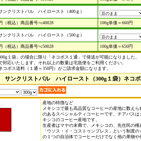
サンクリストバル ハイロースト（400ｇ）
円（税込）商品番号=c40028
100g単価＝660円
サンクリストバル ハイロースト（500ｇ）
円（税込）商品番号=c50028
100g単価＝650円
300g１袋」の場合に限り「ネコポス１通」で発送が可能になりました。
で対応いたします。それ以上の数量は宅急便をご利用ください。
ネコポス送料（１通＝350円）がご請求金額になります。
 サンクリストバル ハイロースト（300g１袋）ネコ
産地の特徴など
メキシコで最も高品質なコーヒーの産地に数えら
のあるスペシャルティコーヒーです。チアパスは
キシコのコーヒー産地です。
生産者はマヤの末裔で、メキシコの、先住民の権
「ウソス・イ・コストゥンブレス」という制度の
の１つの自治体でコーヒーだけでなく他の果物や