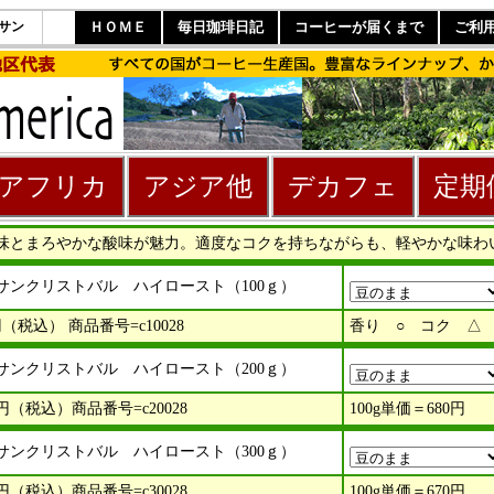
サン
ＨＯＭＥ
毎日珈琲日記
コーヒーが届くまで
ご利
アフリカ
アジア他
デカフェ
定期
味とまろやかな酸味が魅力。適度なコクを持ちながらも、軽やかな味わ
サンクリストバル ハイロースト（100ｇ）
（税込） 商品番号=c10028
香り ○ コク △
サンクリストバル ハイロースト（200ｇ）
円（税込）商品番号=c20028
100g単価＝680円
サンクリストバル ハイロースト（300ｇ）
円（税込）商品番号=c30028
100g単価＝670円