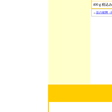
400ｇ税込
→
豆の状態（