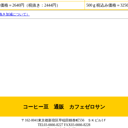
み価格＝2640円（税抜き：2444円）
500ｇ税込み価格＝325
挽き加減について）
コーヒー豆 通販 カフェゼロサン
〒162-0041東京都新宿区早稲田鶴巻町556 ＳＫビル1Ｆ
TEL03-6666-8227 FAX03-6666-8228