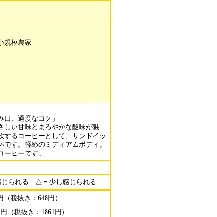
小規模農家
み口、適度なコク」
さしい甘味とまろやかな酸味が魅
飲するコーヒーとして、サンドイッ
杯です。軽めのミディアムボディ。
コーヒーです。
感じられる △＝少し感じられる
0円（税抜き：648円）
0円（税抜き：1861円）