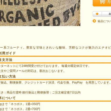
返品につ
リー系フルーティ。豊富な甘味ときれいな酸味、芳醇なコクが魅力のエチオ
利用ガイド
注文方法
ンターネットにて24時間受け付けております。 毎週火曜定休日です。
注文やご質問メールの対応は、順次おこないます。
支払い方法
行振込、郵便振替、クレジットカード決済、代金引換、PayPay を用意していま
。
引き：商品引渡時 銀行振込と郵便振替：ご注文確定後7日以内
料について
0gまで「ネコポス」1通=350円
0gまで「ネコポス」2通=700円