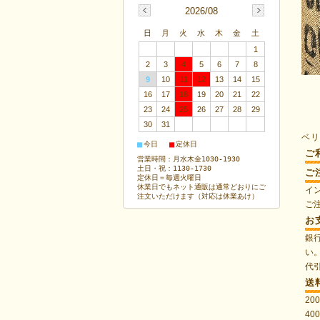
2026/08
日
月
火
水
木
金
土
1
2
3
4
5
6
7
8
9
10
11
12
13
14
15
16
17
18
19
20
21
22
23
24
25
26
27
28
29
30
31
ベ
■
■
今日
定休日
ご
営業時間：月水木金1030-1930
土日・祝：1130-1730
ご
定休日＝毎週火曜日
休業日でもネット通販は通常どおりにご
イ
注文いただけます（対応は休業あけ）
ご
お
銀
い
代
送
20
40