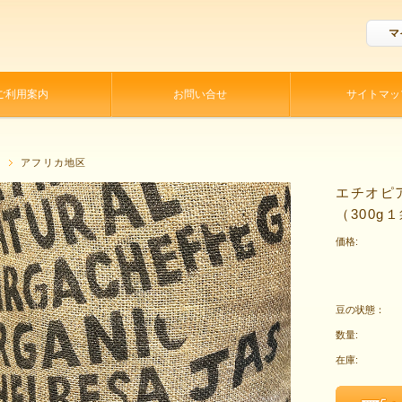
マ
ご利用案内
お問い合せ
サイトマッ
P
アフリカ地区
エチオピ
（300g
価格:
豆の状態：
数量:
在庫: