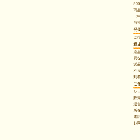
50
商
（
当
発
ご
返
返
異
返
不
到
ご
シ
販
運
所在
電話
お