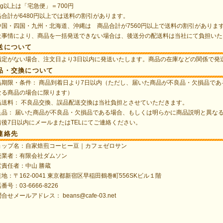
0g以上は「宅急便」＝700円
品合計が6480円以上では送料の割引があります。
中国・四国・九州・北海道、沖縄は 商品合計が7560円以上で送料の割引がありま
社事情により、商品を一括発送できない場合は、後送分の配送料は当社にて負担いた
送について
指定がない場合、注文日より3日以内に発送いたします。商品の在庫などの関係で発
品・交換について
品期限・条件： 商品到着日より7日以内（ただし、届いた商品が不良品・欠損品で
なる商品の場合に限ります）
品送料： 不良品交換、誤品配送交換は当社負担とさせていただきます。
良品： 届いた商品が不良品・欠損品である場合、もしくは明らかに商品説明と異な
着後7日以内にメールまたはTELにてご連絡ください。
連絡先
ョップ名：自家焙煎コーヒー豆｜カフェゼロサン
売業者：有限会社ダムソン
営責任者：中山 勝蔵
地：〒162-0041 東京都新宿区早稲田鶴巻町556SKビル１階
番号：03-6666-8226
問合せメールアドレス：
beans@cafe-03.net